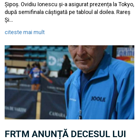
Șipoș. Ovidiu Ionescu și-a asigurat prezența la Tokyo,
după semifinala câștigată pe tabloul al doilea. Rareș
Și...
citeste mai mult
FRTM ANUNȚĂ DECESUL LUI