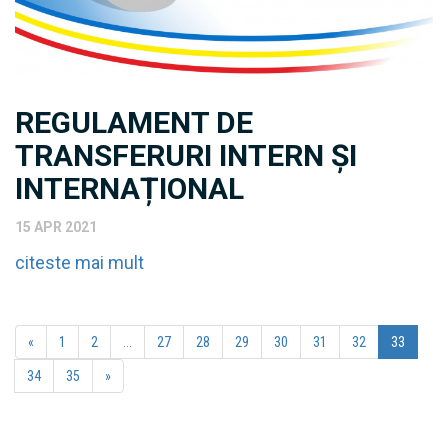
REGULAMENT DE
TRANSFERURI INTERN ȘI
INTERNAȚIONAL
15 APR 2021
citeste mai mult
«
1
2
...
27
28
29
30
31
32
33
34
35
»