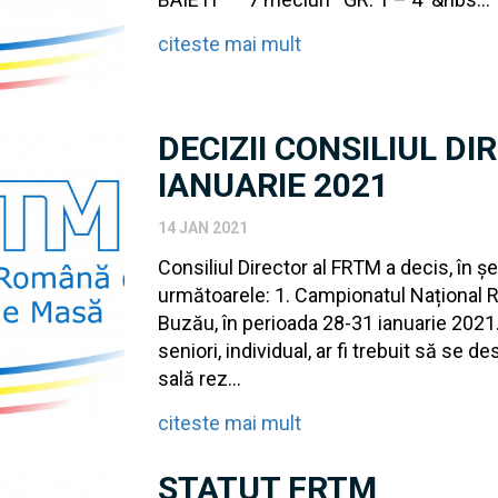
citeste mai mult
DECIZII CONSILIUL DI
IANUARIE 2021
14 JAN 2021
Consiliul Director al FRTM a decis, în ș
următoarele: 1. Campionatul Național Rom
Buzău, în perioada 28-31 ianuarie 2021.
seniori, individual, ar fi trebuit să se d
sală rez...
citeste mai mult
STATUT FRTM