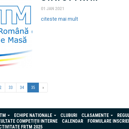
01 JAN 2021
citeste mai mult
2
33
34
35
»
RTM
ECHIPE NATIONALE
CLUBURI
CLASAMENTE
REGU
ULTATE COMPETIȚII INTERNE
CALENDAR
FORMULARE INSCRIE
TIVITATE FRTM 2025