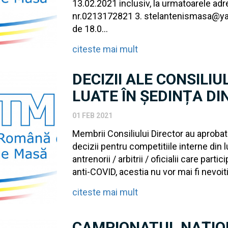
13.02.2021 inclusiv, la urmatoarele adr
nr.0213172821 3. stelantenismasa@yaho
de 18.0...
citeste mai mult
DECIZII ALE CONSILI
LUATE ÎN ȘEDINȚA DIN
01 FEB 2021
Membrii Consiliului Director au aproba
decizii pentru competitiile interne din l
antrenorii / arbitrii / oficialii care part
anti-COVID, acestia nu vor mai fi nevoit
citeste mai mult
CAMPIONATUL NAȚION