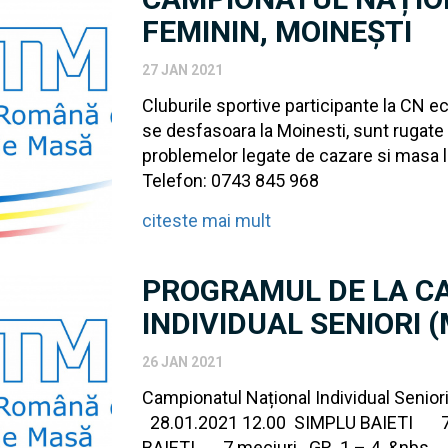
FEMININ, MOINEȘTI
27 JAN 2021
Cluburile sportive participante la CN ec
se desfasoara la Moinesti, sunt rugate
problemelor legate de cazare si masa l
Telefon: 0743 845 968
citeste mai mult
PROGRAMUL DE LA C
INDIVIDUAL SENIORI (
26 JAN 2021
Campionatul Național Individual Seniori 
28.01.2021 12.00 SIMPLU BAIETI 7 
BAIETI 7 meciuri GR. 1 – 4 &nbs...