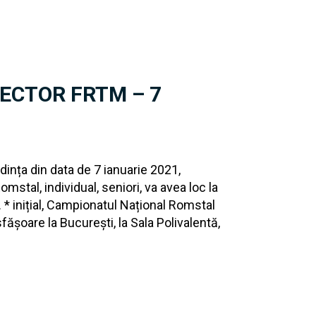
RECTOR FRTM – 7
edința din data de 7 ianuarie 2021,
stal, individual, seniori, va avea loc la
 * inițial, Campionatul Național Romstal
esfășoare la București, la Sala Polivalentă,