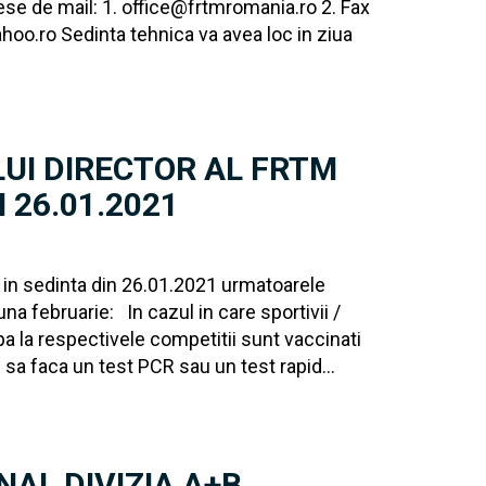
ese de mail: 1. office@frtmromania.ro 2. Fax
o.ro Sedinta tehnica va avea loc in ziua
ULUI DIRECTOR AL FRTM
 26.01.2021
t in sedinta din 26.01.2021 urmatoarele
una februarie: In cazul in care sportivii /
icipa la respectivele competitii sunt vaccinati
i sa faca un test PCR sau un test rapid...
AL DIVIZIA A+B