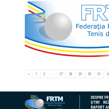
«
1
2
...
27
28
29
30
31
3
DESPRE F
ȘTIRI
REZ
RAPORT AC