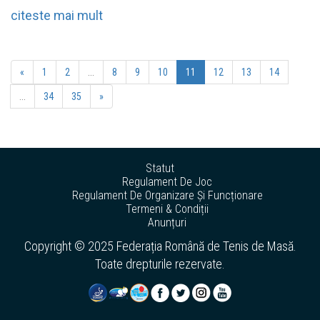
citeste mai mult
«
1
2
...
8
9
10
11
12
13
14
...
34
35
»
Statut
Regulament De Joc
Regulament De Organizare Și Funcționare
Termeni & Condiții
Anunțuri
Copyright © 2025 Federația Română de Tenis de Masă.
Toate drepturile rezervate.