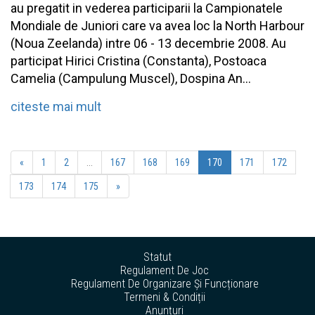
au pregatit in vederea participarii la Campionatele
Mondiale de Juniori care va avea loc la North Harbour
(Noua Zeelanda) intre 06 - 13 decembrie 2008. Au
participat Hirici Cristina (Constanta), Postoaca
Camelia (Campulung Muscel), Dospina An...
citeste mai mult
«
1
2
...
167
168
169
170
171
172
173
174
175
»
Statut
Regulament De Joc
Regulament De Organizare Și Funcționare
Termeni & Condiții
Anunțuri