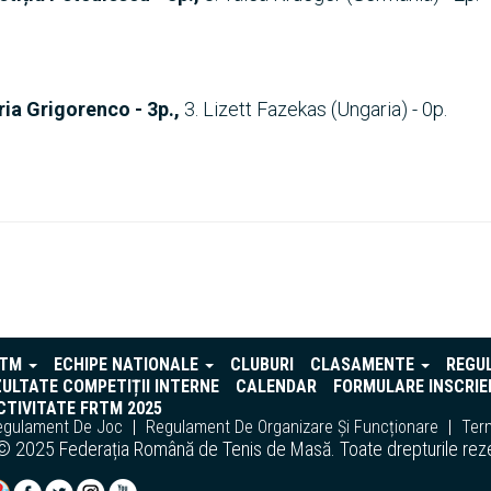
ria Grigorenco - 3p.,
3. Lizett Fazekas (Ungaria) - 0p.
RTM
ECHIPE NATIONALE
CLUBURI
CLASAMENTE
REGU
ULTATE COMPETIȚII INTERNE
CALENDAR
FORMULARE INSCRIE
TIVITATE FRTM 2025
egulament De Joc
Regulament De Organizare Și Funcționare
Term
© 2025 Federația Română de Tenis de Masă. Toate drepturile rez