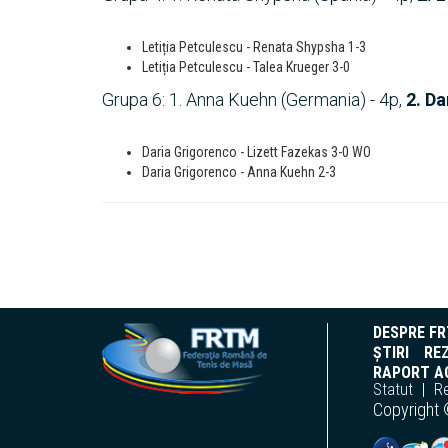
Letiția Petculescu - Renata Shypsha 1-3
Letiția Petculescu - Talea Krueger 3-0
Grupa 6: 1. Anna Kuehn (Germania) - 4p,
2. Da
Daria Grigorenco - Lizett Fazekas 3-0 WO
Daria Grigorenco - Anna Kuehn 2-3
DESPRE F
ȘTIRI
REZ
RAPORT AC
Statut
R
Copyright 