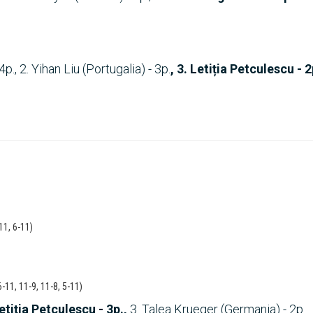
, 2. Yihan Liu (Portugalia) - 3p.
, 3. Letiția Petculescu - 2
11, 6-11)
-11, 11-9, 11-8, 5-11)
etiția Petculescu - 3p.,
3. Talea Krueger (Germania) - 2p.