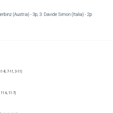
rbinz (Austria) - 3p, 3. Davide Simon (Italia) - 2p.
1-8, 7-11, 3-11)
 11-6, 11-7)