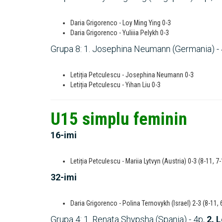
Daria Grigorenco - Loy Ming Ying 0-3
Daria Grigorenco - Yuliiia Pelykh 0-3
Grupa 8: 1. Josephina Neumann (Germania) - 4p.
Letiția Petculescu - Josephina Neumann 0-3
Letiția Petculescu - Yihan Liu 0-3
U15 simplu feminin
16-imi
Letiția Petculescu - Mariia Lytvyn (Austria) 0-3 (8-11, 7-
32-imi
Daria Grigorenco - Polina Ternovykh (Israel) 2-3 (8-11, 6
Grupa 4: 1. Renata Shypsha (Spania) - 4p,
2. L