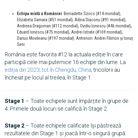
Echipa mixtă a României
: Bernadette Szocs (#14 mondial),
Elizabeta Samara (#51 mondial), Adina Diaconu (#91 mondial),
Andreea Dragoman (#112 mondial), Ovidiu Ionescu (#46 mondial),
Eduard Ionescu (#75 mondial), Andrei Istrate (#169 mondial),
Darius Movileanu (#197 mondial). Antrenori: Andrei Filimon și Ionuț
Seni
România este favorita #12 la actuala ediție în care
participă cele mai puternice 16 echipe din lume. La
ediția din 2023, tot în Chengdu, China
, tricolorii au
încheiat pe locul al treilea, în Stage 1.
Stage 1
– Toate echipele sunt împărțite în grupe de
4. Primele două locuri se califică în Stage 2.
Stage 2
– Toate echipele calificate își păstrează
rezultatele din Stage 1 și joacă într-o singură grupă.