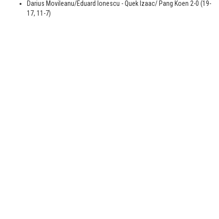
Darius Movileanu/Eduard Ionescu - Quek Izaac/ Pang Koen 2-0 (19-
17, 11-7)