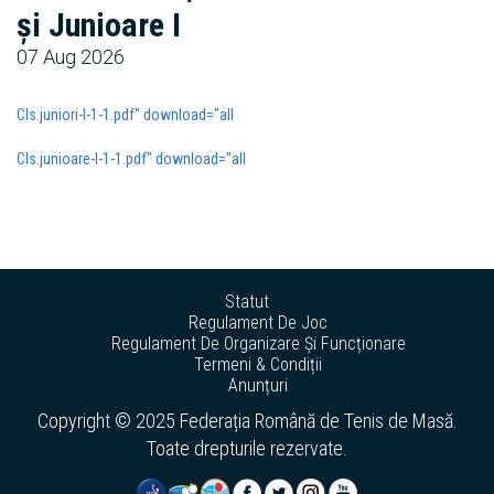
și Junioare I
07 Aug 2026
Cls.juniori-I-1-1.pdf" download="all
Cls.junioare-I-1-1.pdf" download="all
Statut
Regulament De Joc
Regulament De Organizare Și Funcționare
Termeni & Condiții
Anunțuri
Copyright © 2025 Federația Română de Tenis de Masă.
Toate drepturile rezervate.