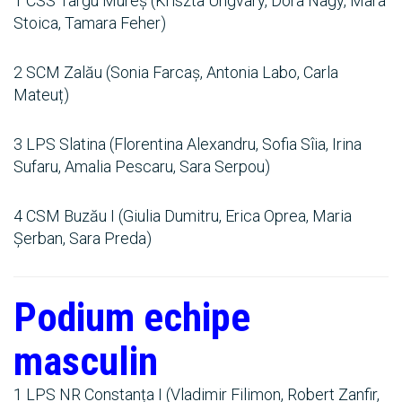
1 CSS Târgu Mureș (Kriszta Ungvary, Dora Nagy, Mara
Stoica, Tamara Feher)
2 SCM Zalău (Sonia Farcaș, Antonia Labo, Carla
Mateuț)
3 LPS Slatina (Florentina Alexandru, Sofia Sîia, Irina
Sufaru, Amalia Pescaru, Sara Serpou)
4 CSM Buzău I (Giulia Dumitru, Erica Oprea, Maria
Șerban, Sara Preda)
Podium echipe
masculin
1 LPS NR Constanța I (Vladimir Filimon, Robert Zanfir,