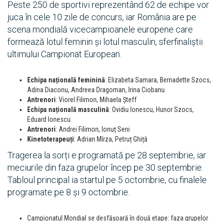
Peste 250 de sportivi reprezentând 62 de echipe vor
juca în cele 10 zile de concurs, iar România are pe
scena mondială vicecampioanele europene care
formează lotul feminin și lotul masculin, sferfinaliștii
ultimului Campionat European.
Echipa națională feminină
: Elizabeta Samara, Bernadette Szocs,
Adina Diaconu, Andreea Dragoman, Irina Ciobanu
Antrenori
: Viorel Filimon, Mihaela Șteff
Echipa națională masculină
: Ovidiu Ionescu, Hunor Szocs,
Eduard Ionescu
Antrenori
: Andrei Filimon, Ionuț Seni
Kinetoterapeuți
: Adrian Mîrza, Petruț Ghiță
Tragerea la sorți e programată pe 28 septembrie, iar
meciurile din faza grupelor încep pe 30 septembrie.
Tabloul principal ia startul pe 5 octombrie, cu finalele
programate pe 8 și 9 octombrie.
Campionatul Mondial se desfășoară în două etape: faza grupelor