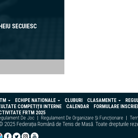
HEIU SECUIESC
RTM
ECHIPE NATIONALE
CLUBURI
CLASAMENTE
REGU
ULTATE COMPETIȚII INTERNE
CALENDAR
FORMULARE INSCRIE
TIVITATE FRTM 2025
egulament De Joc
Regulament De Organizare Și Funcționare
Term
© 2025 Federația Română de Tenis de Masă. Toate drepturile rez