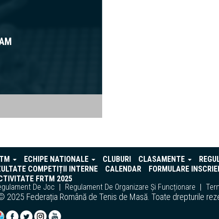
RAM
RTM
ECHIPE NATIONALE
CLUBURI
CLASAMENTE
REGU
ULTATE COMPETIȚII INTERNE
CALENDAR
FORMULARE INSCRIE
TIVITATE FRTM 2025
egulament De Joc
Regulament De Organizare Și Funcționare
Term
© 2025 Federația Română de Tenis de Masă. Toate drepturile rez