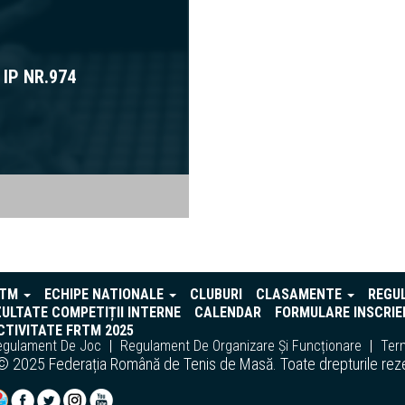
IP NR.974
RTM
ECHIPE NATIONALE
CLUBURI
CLASAMENTE
REGU
ULTATE COMPETIȚII INTERNE
CALENDAR
FORMULARE INSCRIE
TIVITATE FRTM 2025
egulament De Joc
Regulament De Organizare Și Funcționare
Term
© 2025 Federația Română de Tenis de Masă. Toate drepturile rez