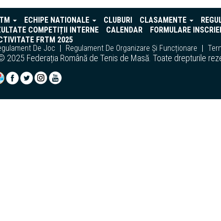
RTM
ECHIPE NATIONALE
CLUBURI
CLASAMENTE
REGU
ULTATE COMPETIȚII INTERNE
CALENDAR
FORMULARE INSCRIE
TIVITATE FRTM 2025
egulament De Joc
Regulament De Organizare Și Funcționare
Term
© 2025 Federația Română de Tenis de Masă. Toate drepturile rez