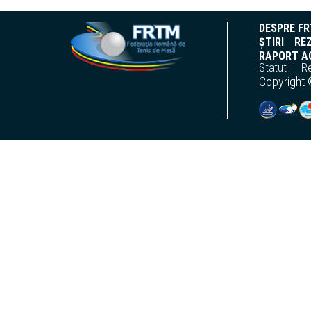
DESPRE F
ȘTIRI
REZ
RAPORT AC
Statut
R
Copyright 