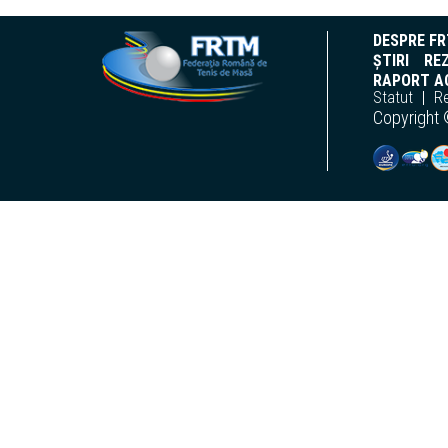
DESPRE F
ȘTIRI
REZ
RAPORT AC
Statut
R
Copyright 