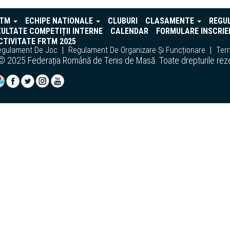
RTM
ECHIPE NATIONALE
CLUBURI
CLASAMENTE
REGU
ULTATE COMPETIȚII INTERNE
CALENDAR
FORMULARE INSCRIE
TIVITATE FRTM 2025
egulament De Joc
Regulament De Organizare Și Funcționare
Term
© 2025 Federația Română de Tenis de Masă. Toate drepturile rez