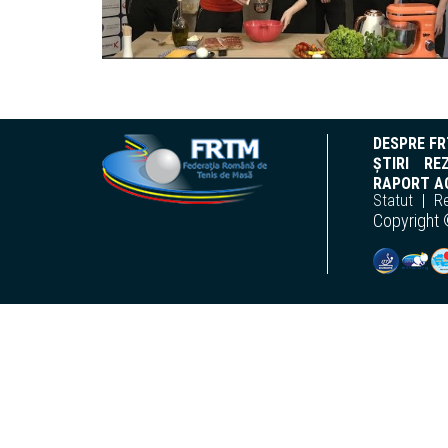
DESPRE F
ȘTIRI
REZ
RAPORT AC
Statut
R
Copyright 