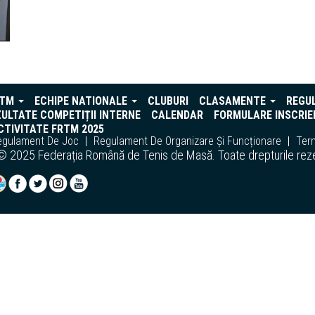
RTM
ECHIPE NATIONALE
CLUBURI
CLASAMENTE
REGU
ULTATE COMPETIȚII INTERNE
CALENDAR
FORMULARE INSCRIE
TIVITATE FRTM 2025
egulament De Joc
Regulament De Organizare Și Funcționare
Term
© 2025 Federația Română de Tenis de Masă. Toate drepturile rez