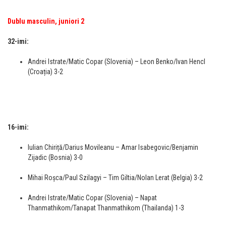
Dublu masculin, juniori 2
32-imi:
Andrei Istrate/Matic Copar (Slovenia) – Leon Benko/Ivan Hencl
(Croația) 3-2
16-imi:
Iulian Chiriță/Darius Movileanu – Amar Isabegovic/Benjamin
Zijadic (Bosnia) 3-0
Mihai Roșca/Paul Szilagyi – Tim Giltia/Nolan Lerat (Belgia) 3-2
Andrei Istrate/Matic Copar (Slovenia) – Napat
Thanmathikom/Tanapat Thanmathikom (Thailanda) 1-3