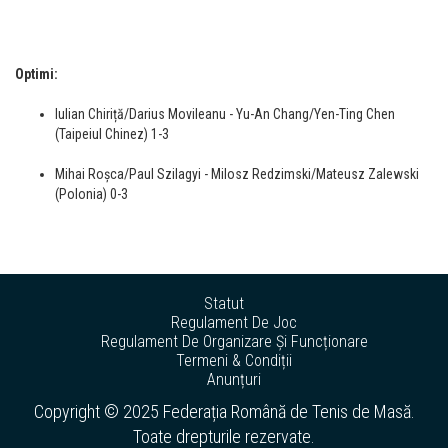
Optimi:
Iulian Chiriță/Darius Movileanu - Yu-An Chang/Yen-Ting Chen
(Taipeiul Chinez) 1-3
Mihai Roșca/Paul Szilagyi - Milosz Redzimski/Mateusz Zalewski
(Polonia) 0-3
Statut
Regulament De Joc
Regulament De Organizare Și Funcționare
Termeni & Condiții
Anunțuri
Copyright © 2025 Federația Română de Tenis de Masă.
Toate drepturile rezervate.