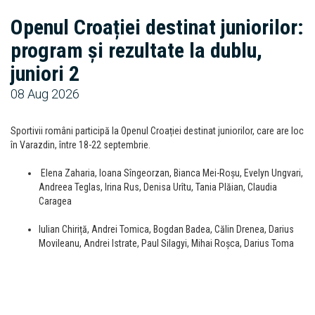
Openul Croației destinat juniorilor:
program și rezultate la dublu,
juniori 2
08 Aug 2026
Sportivii români participă la Openul Croației destinat juniorilor, care are loc
în Varazdin, între 18-22 septembrie.
Elena Zaharia, Ioana Sîngeorzan, Bianca Mei-Roșu, Evelyn Ungvari,
Andreea Teglas, Irina Rus, Denisa Urîtu, Tania Plăian, Claudia
Caragea
Iulian Chiriță, Andrei Tomica, Bogdan Badea, Călin Drenea, Darius
Movileanu, Andrei Istrate, Paul Silagyi, Mihai Roșca, Darius Toma