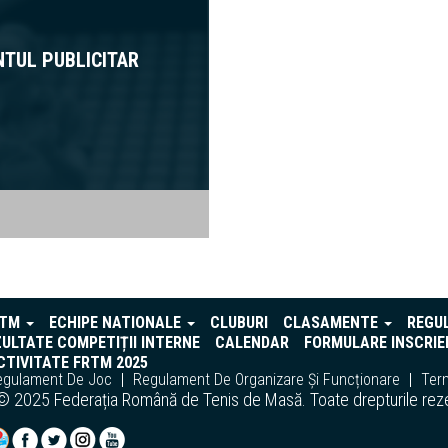
NTUL PUBLICITAR
RTM
ECHIPE NATIONALE
CLUBURI
CLASAMENTE
REGU
ULTATE COMPETIȚII INTERNE
CALENDAR
FORMULARE INSCRIE
TIVITATE FRTM 2025
egulament De Joc
Regulament De Organizare Și Funcționare
Term
© 2025 Federația Română de Tenis de Masă. Toate drepturile rez